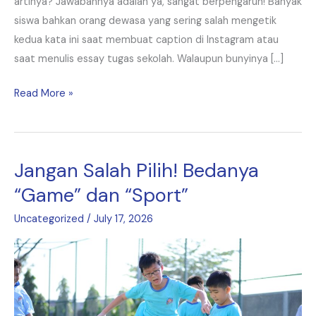
artinya? Jawabannya adalah ya, sangat berpengaruh! Banyak
siswa bahkan orang dewasa yang sering salah mengetik
kedua kata ini saat membuat caption di Instagram atau
saat menulis essay tugas sekolah. Walaupun bunyinya […]
Biar
Read More »
Gak
Bingung!
Bedanya
Jangan Salah Pilih! Bedanya
“Every
Day”
“Game” dan “Sport”
(Dipersaat)
Uncategorized
/
July 17, 2026
dan
“Everyday”
(Digabung)