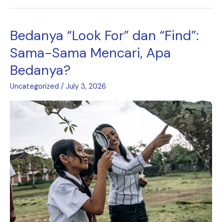
Ini
Cara
Bedanya “Look For” dan “Find”:
Seru
Bilang
Sama-Sama Mencari, Apa
“Rahasia”
Bedanya?
dalam
Uncategorized
/
July 3, 2026
Bahasa
Inggris