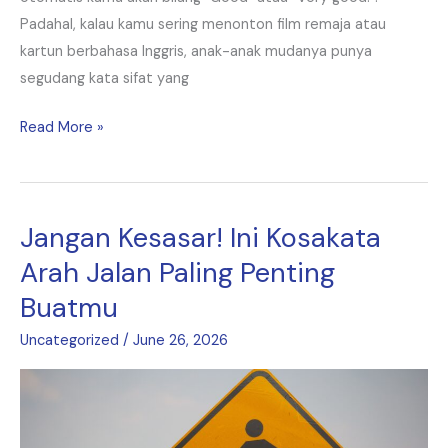
Padahal, kalau kamu sering menonton film remaja atau
kartun berbahasa Inggris, anak-anak mudanya punya
segudang kata sifat yang
Jangan
Read More »
Cuma
“Good”!
Ini
Jangan Kesasar! Ini Kosakata
5
Kata
Arah Jalan Paling Penting
Gaul
Buatmu
Buat
Uncategorized
/
June 26, 2026
Memuji
Temanmu