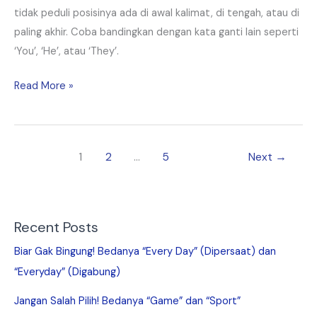
tidak peduli posisinya ada di awal kalimat, di tengah, atau di
paling akhir. Coba bandingkan dengan kata ganti lain seperti
‘You’, ‘He’, atau ‘They’.
Misteri
Read More »
Huruf
‘I’:
Kenapa
1
2
…
5
Next
→
Selalu
Harus
Ditulis
Huruf
Recent Posts
Besar?
Biar Gak Bingung! Bedanya “Every Day” (Dipersaat) dan
“Everyday” (Digabung)
Jangan Salah Pilih! Bedanya “Game” dan “Sport”