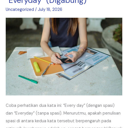
“Everyday” (Digabung)
Uncategorized
/
July 18, 2026
Coba perhatikan dua kata ini: “Every day” (dengan spasi)
dan “Everyday” (tanpa spasi). Menurutmu, apakah penulisan
spasi di antara kedua kata tersebut berpengaruh pada