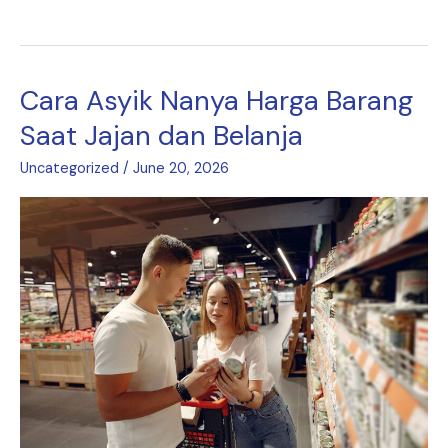
Kesasar!
Ini
Kosakata
Cara Asyik Nanya Harga Barang
Arah
Jalan
Saat Jajan dan Belanja
Paling
Uncategorized
/
June 20, 2026
Penting
Buatmu