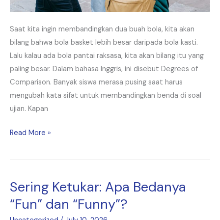
Saat kita ingin membandingkan dua buah bola, kita akan
bilang bahwa bola basket lebih besar daripada bola kasti.
Lalu kalau ada bola pantai raksasa, kita akan bilang itu yang
paling besar. Dalam bahasa Inggris, ini disebut Degrees of
Comparison. Banyak siswa merasa pusing saat harus
mengubah kata sifat untuk membandingkan benda di soal
ujian. Kapan
Cara
Read More »
Gampang
Ngerjain
Soal
Sering Ketukar: Apa Bedanya
Perbandingan:
“Big”,
“Fun” dan “Funny”?
“Bigger”,