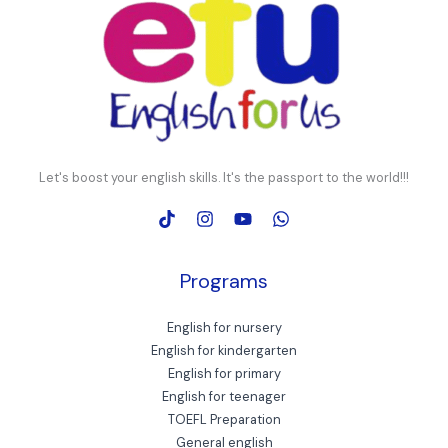
Let's boost your english skills. It's the passport to the world!!!
Programs
English for nursery
English for kindergarten
English for primary
English for teenager
TOEFL Preparation
General english